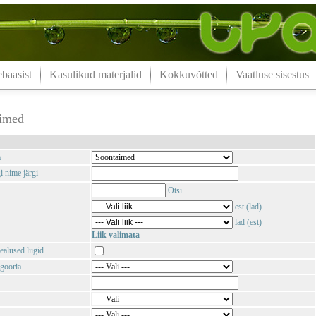
aasist
Kasulikud materjalid
Kokkuvõtted
Vaatluse sisestus
imed
m
i nime järgi
Otsi
est (lad)
lad (est)
Liik valimata
ealused liigid
gooria