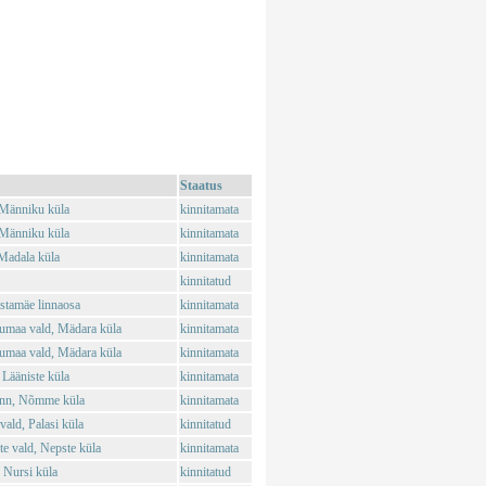
Staatus
 Männiku küla
kinnitamata
 Männiku küla
kinnitamata
Madala küla
kinnitamata
kinnitatud
stamäe linnaosa
kinnitamata
umaa vald, Mädara küla
kinnitamata
umaa vald, Mädara küla
kinnitamata
 Lääniste küla
kinnitamata
inn, Nõmme küla
kinnitamata
ald, Palasi küla
kinnitatud
 vald, Nepste küla
kinnitamata
 Nursi küla
kinnitatud