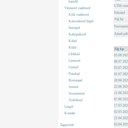
kaardil
UTM ruut
Viimased vaatlused
Seisund
Kõik vaatlused
Alg kp
Kaitsealused liigid
Sisestami
Imetajad
Ainult pil
Kahepaiksed
Kalad
Kiilid
Alg kp
Liblikad
05.08 202
Limused
06.07 202
Linnud
03.07 202
Putukad
01.07 202
Roomajad
28.06 202
22.06 202
Seened
21.06 202
Soontaimed
07.06 202
Ämblikud
17.05 202
Lingid
02.05 202
Kontakt
21.04 202
03.04 202
Tagasiside