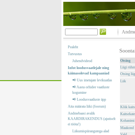
Andmeb
Pealeht
Soonta
Tutvustus
Otsing
Juhendvideod
Liigi rüh
Infot loodusvaatlejale ning
käimasolevad kampaaniad
Otsing liig
📢 Uus imetajate levikuatlas
Liik
📢 Aasta orhidee vaatluste
kogumine
📢 Loodusvaatluste äpp
Aita määrata liiki (foorum)
Kõik kaits
Andmebaasi avalik
Kaitsekate
KAARDIRAKENDUS (ajutiselt
Kohanimi
ei tööta!)
Maakond
Liikumispiirangutega alad
Vald