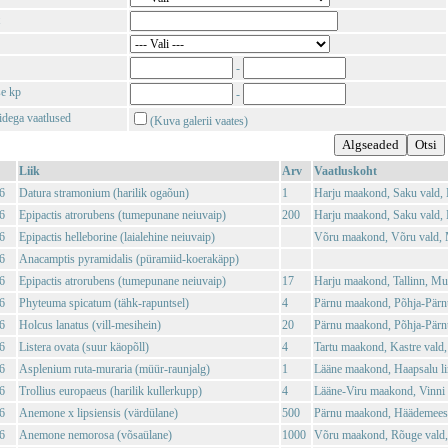
-
se kp
-
tidega vaatlused
(Kuva galerii vaates)
Liik
Arv
Vaatluskoht
6
Datura stramonium (harilik ogaõun)
1
Harju maakond, Saku vald,
6
Epipactis atrorubens (tumepunane neiuvaip)
200
Harju maakond, Saku vald,
6
Epipactis helleborine (laialehine neiuvaip)
Võru maakond, Võru vald, 
6
Anacamptis pyramidalis (püramiid-koerakäpp)
6
Epipactis atrorubens (tumepunane neiuvaip)
17
Harju maakond, Tallinn, Mu
6
Phyteuma spicatum (tähk-rapuntsel)
4
Pärnu maakond, Põhja-Pärn
6
Holcus lanatus (vill-mesihein)
20
Pärnu maakond, Põhja-Pärn
6
Listera ovata (suur käopõll)
4
Tartu maakond, Kastre vald,
6
Asplenium ruta-muraria (müür-raunjalg)
1
Lääne maakond, Haapsalu l
6
Trollius europaeus (harilik kullerkupp)
4
Lääne-Viru maakond, Vinni v
6
Anemone x lipsiensis (värdülane)
500
Pärnu maakond, Häädemeeste
6
Anemone nemorosa (võsaülane)
1000
Võru maakond, Rõuge vald,