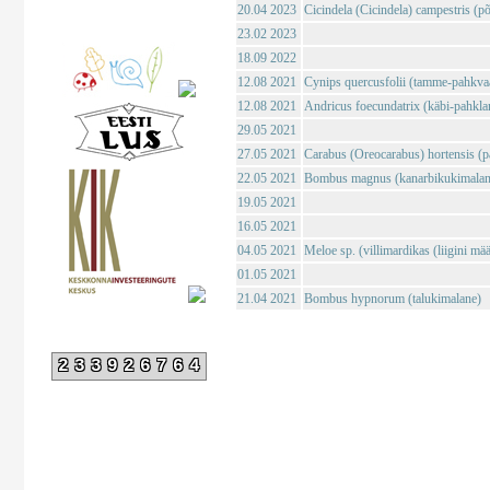
20.04 2023
Cicindela (Cicindela) campestris (põl
23.02 2023
18.09 2022
12.08 2021
Cynips quercusfolii (tamme-pahkva
12.08 2021
Andricus foecundatrix (käbi-pahkla
29.05 2021
27.05 2021
Carabus (Oreocarabus) hortensis (p
22.05 2021
Bombus magnus (kanarbikukimalan
19.05 2021
16.05 2021
04.05 2021
Meloe sp. (villimardikas (liigini mä
01.05 2021
21.04 2021
Bombus hypnorum (talukimalane)
233926764