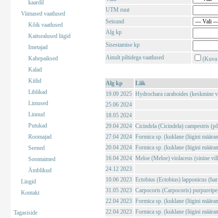
kaardil
UTM ruut
Viimased vaatlused
Seisund
Kõik vaatlused
Alg kp
Kaitsealused liigid
Sisestamise kp
Imetajad
Ainult piltidega vaatlused
Kahepaiksed
(Kuva 
Kalad
Kiilid
Alg kp
Liik
Liblikad
19.09 2025
Hydrochara caraboides (keskmine v
Limused
25.06 2024
Linnud
18.05 2024
Putukad
29.04 2024
Cicindela (Cicindela) campestris (põl
Roomajad
27.04 2024
Formica sp. (kuklane (liigini määra
20.04 2024
Formica sp. (kuklane (liigini määra
Seened
16.04 2024
Meloe (Meloe) violaceus (sinine vil
Soontaimed
24.12 2023
Ämblikud
10.06 2023
Ectobius (Ectobius) lapponicus (har
Lingid
31.05 2023
Carpocoris (Carpocoris) purpureipe
Kontakt
22.04 2023
Formica sp. (kuklane (liigini määra
22.04 2023
Formica sp. (kuklane (liigini määra
Tagasiside