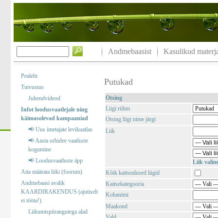
Andmebaasist
Kasulikud materja
Pealeht
Putukad
Tutvustus
Otsing
Juhendvideod
Liigi rühm
Infot loodusvaatlejale ning
käimasolevad kampaaniad
Otsing liigi nime järgi
📢 Uus imetajate levikuatlas
Liik
📢 Aasta orhidee vaatluste
kogumine
📢 Loodusvaatluste äpp
Liik valim
Aita määrata liiki (foorum)
Kõik kaitsealused liigid
Andmebaasi avalik
Kaitsekategooria
KAARDIRAKENDUS (ajutiselt
Kohanimi
ei tööta!)
Maakond
Liikumispiirangutega alad
Vald