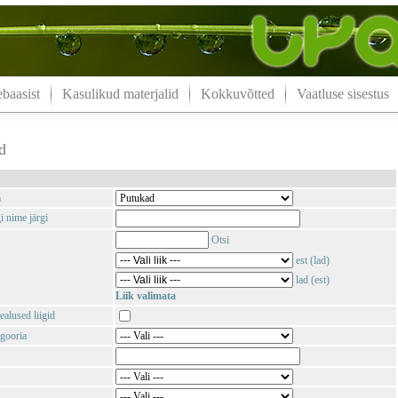
aasist
Kasulikud materjalid
Kokkuvõtted
Vaatluse sisestus
d
m
i nime järgi
Otsi
est (lad)
lad (est)
Liik valimata
ealused liigid
gooria