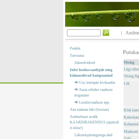
Andmeb
Pealeht
Putuka
Tutvustus
Otsing
Juhendvideod
Liigi rüh
Infot loodusvaatlejale ning
käimasolevad kampaaniad
Otsing liig
📢 Uus imetajate levikuatlas
Liik
📢 Aasta orhidee vaatluste
kogumine
📢 Loodusvaatluste äpp
Aita määrata liiki (foorum)
Kõik kaits
Andmebaasi avalik
Kaitsekate
KAARDIRAKENDUS (ajutiselt
Kohanimi
ei tööta!)
Maakond
Liikumispiirangutega alad
Vald