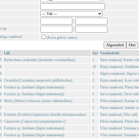
-
se kp
-
tidega vaatlused
(Kuva galerii vaates)
Liik
Arv
Vaatluskoht
5
Hydrochara caraboides (keskmine vesimardikas)
1
Tartu maakond, Kastre val
4
10
Harju maakond, Jõelähtme 
4
1
Jõgeva maakond, Jõgeva v
4
Cicindela (Cicindela) campestris (põlluliivikas)
2
Harju maakond, Kose vald
4
Formica sp. (kuklane (liigini määramata))
1
Pärnu maakond, Pärnu linn
4
Formica sp. (kuklane (liigini määramata))
1
Järva maakond, Järva vald,
4
Meloe (Meloe) violaceus (sinine villimardikas)
1
Põlva maakond, Kanepi val
3
1
Pärnu maakond, Saarde val
3
Ectobius (Ectobius) lapponicus (harilik metsaprussakas)
2
Tartu maakond, Nõo vald, 
3
Carpocoris (Carpocoris) purpureipennis ()
1
Pärnu maakond, Pärnu lin
3
Formica sp. (kuklane (liigini määramata))
1
Võru maakond, Setomaa va
3
Formica sp. (kuklane (liigini määramata))
1
Võru maakond, Setomaa va