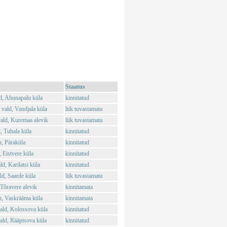
Staatus
d, Ahunapalu küla
kinnitatud
vald, Vandjala küla
liik tuvastamata
ald, Kuremaa alevik
liik tuvastamata
, Tuhala küla
kinnitatud
, Päraküla
kinnitatud
 Eistvere küla
kinnitatud
d, Karilatsi küla
kinnitatud
d, Saarde küla
liik tuvastamata
Tõravere alevik
kinnitamata
n, Vaskrääma küla
kinnitamata
ld, Kolossova küla
kinnitatud
ld, Rääptsova küla
kinnitatud