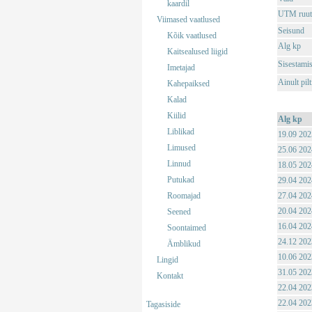
kaardil
UTM ruut
Viimased vaatlused
Seisund
Kõik vaatlused
Alg kp
Kaitsealused liigid
Sisestami
Imetajad
Ainult pil
Kahepaiksed
Kalad
Kiilid
Alg kp
Liblikad
19.09 202
Limused
25.06 202
Linnud
18.05 202
Putukad
29.04 202
Roomajad
27.04 202
20.04 202
Seened
16.04 202
Soontaimed
24.12 202
Ämblikud
10.06 202
Lingid
31.05 202
Kontakt
22.04 202
22.04 202
Tagasiside