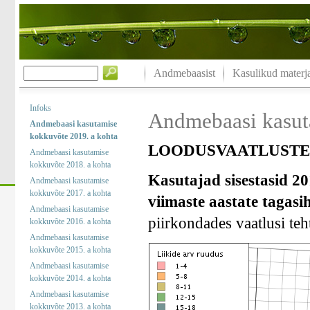
Andmebaasist
Kasulikud materja
Infoks
Andmebaasi kasut
Andmebaasi kasutamise
kokkuvõte 2019. a kohta
LOODUSVAATLUSTE 
Andmebaasi kasutamise
kokkuvõte 2018. a kohta
Kasutajad sisestasid 20
Andmebaasi kasutamise
kokkuvõte 2017. a kohta
viimaste aastate tagasi
Andmebaasi kasutamise
piirkondades vaatlusi teht
kokkuvõte 2016. a kohta
Andmebaasi kasutamise
kokkuvõte 2015. a kohta
Andmebaasi kasutamise
kokkuvõte 2014. a kohta
Andmebaasi kasutamise
kokkuvõte 2013. a kohta