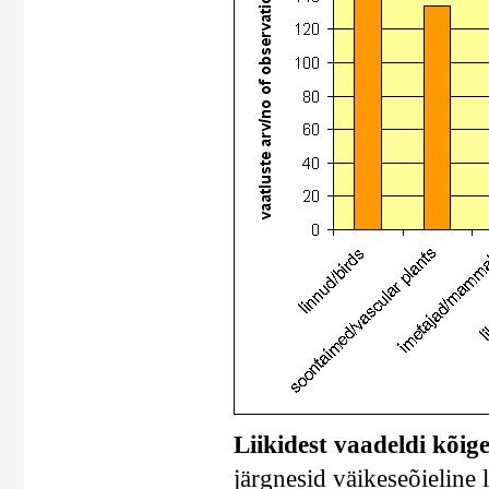
Liikidest vaadeldi kõig
järgnesid väikeseõieline 