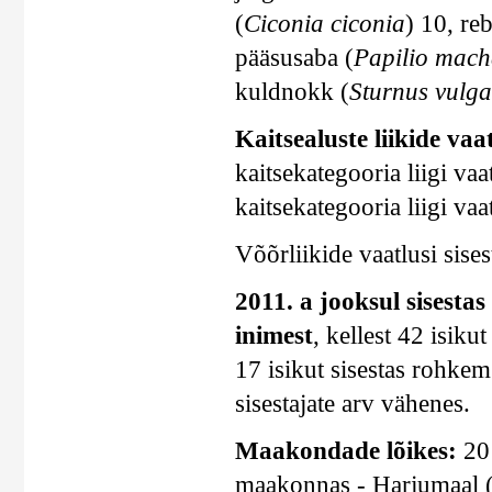
(
Ciconia ciconia
) 10, re
pääsusaba (
Papilio mac
kuldnokk (
Sturnus vulga
Kaitsealuste liikide vaat
kaitsekategooria liigi vaat
kaitsekategooria liigi vaat
Võõrliikide vaatlusi sises
2011. a jooksul sisestas
inimest
, kellest 42 isik
17 isikut sisestas rohkem
sisestajate arv vähenes.
Maakondade lõikes:
201
maakonnas - Harjumaal (1