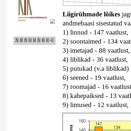
Liigirühmade lõikes
jagu
andmebaasi sisestatud va
1) linnud - 147 vaatlust,
2) soontaimed - 134 vaatl
232832394
3) imetajad - 88 vaatlust,
4) liblikad - 36 vaatlust,
5) putukad (v.a liblikad) 
6) seened - 19 vaatlust,
7) roomajad - 16 vaatlus
8) kahepaiksed - 13 vaatl
9) limused - 12 vaatlust,