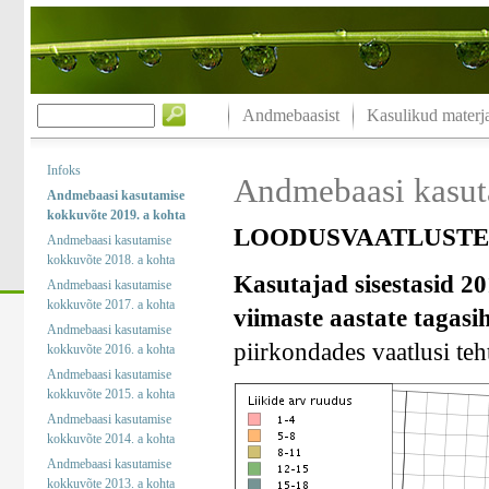
Andmebaasist
Kasulikud materja
Infoks
Andmebaasi kasut
Andmebaasi kasutamise
kokkuvõte 2019. a kohta
LOODUSVAATLUSTE 
Andmebaasi kasutamise
kokkuvõte 2018. a kohta
Kasutajad sisestasid 20
Andmebaasi kasutamise
kokkuvõte 2017. a kohta
viimaste aastate tagasi
Andmebaasi kasutamise
piirkondades vaatlusi teht
kokkuvõte 2016. a kohta
Andmebaasi kasutamise
kokkuvõte 2015. a kohta
Andmebaasi kasutamise
kokkuvõte 2014. a kohta
Andmebaasi kasutamise
kokkuvõte 2013. a kohta