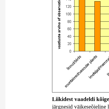
Liikidest vaadeldi kõig
järgnesid väikeseõieline 