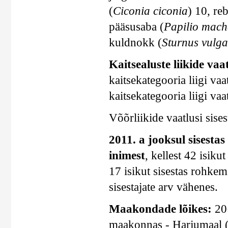
(
Ciconia ciconia
) 10, re
pääsusaba (
Papilio mac
kuldnokk (
Sturnus vulga
Kaitsealuste liikide vaat
kaitsekategooria liigi vaat
kaitsekategooria liigi vaat
Võõrliikide vaatlusi sises
2011. a jooksul sisestas
inimest
, kellest 42 isik
17 isikut sisestas rohkem
sisestajate arv vähenes.
Maakondade lõikes:
201
maakonnas - Harjumaal (1