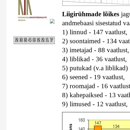
Liigirühmade lõikes
jagu
andmebaasi sisestatud va
1) linnud - 147 vaatlust,
2) soontaimed - 134 vaatl
233402217
3) imetajad - 88 vaatlust,
4) liblikad - 36 vaatlust,
5) putukad (v.a liblikad) 
6) seened - 19 vaatlust,
7) roomajad - 16 vaatlus
8) kahepaiksed - 13 vaatl
9) limused - 12 vaatlust,