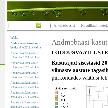
Andmebaasist
Kasulikud materja
Infoks
Andmebaasi kasut
Andmebaasi kasutamise
kokkuvõte 2019. a kohta
LOODUSVAATLUSTE 
Andmebaasi kasutamise
kokkuvõte 2018. a kohta
Kasutajad sisestasid 20
Andmebaasi kasutamise
kokkuvõte 2017. a kohta
viimaste aastate tagasi
Andmebaasi kasutamise
piirkondades vaatlusi teht
kokkuvõte 2016. a kohta
Andmebaasi kasutamise
kokkuvõte 2015. a kohta
Andmebaasi kasutamise
kokkuvõte 2014. a kohta
Andmebaasi kasutamise
kokkuvõte 2013. a kohta