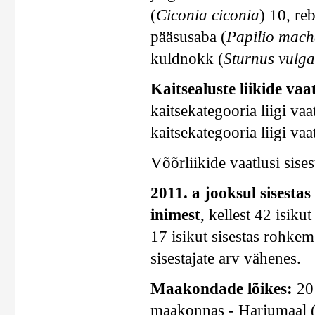
(
Ciconia ciconia
) 10, re
pääsusaba (
Papilio mac
kuldnokk (
Sturnus vulga
Kaitsealuste liikide vaat
kaitsekategooria liigi vaat
kaitsekategooria liigi vaat
Võõrliikide vaatlusi sises
2011. a jooksul sisestas
inimest
, kellest 42 isik
17 isikut sisestas rohkem
sisestajate arv vähenes.
Maakondade lõikes:
201
maakonnas - Harjumaal (1