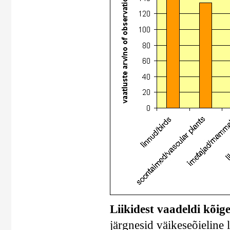
Liikidest vaadeldi kõig
järgnesid väikeseõieline 