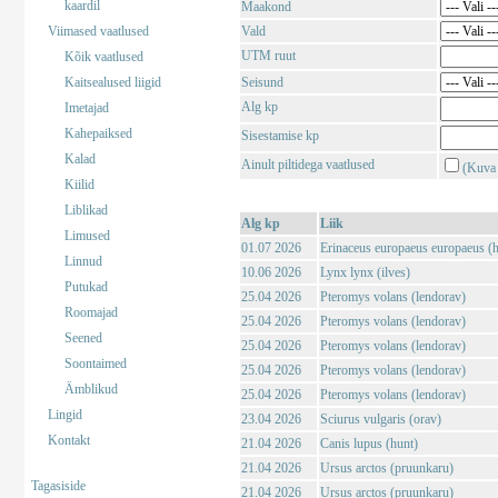
kaardil
Maakond
Viimased vaatlused
Vald
UTM ruut
Kõik vaatlused
Kaitsealused liigid
Seisund
Alg kp
Imetajad
Kahepaiksed
Sisestamise kp
Kalad
Ainult piltidega vaatlused
(Kuva 
Kiilid
Liblikad
Alg kp
Liik
Limused
01.07 2026
Erinaceus europaeus europaeus (har
Linnud
10.06 2026
Lynx lynx (ilves)
Putukad
25.04 2026
Pteromys volans (lendorav)
Roomajad
25.04 2026
Pteromys volans (lendorav)
Seened
25.04 2026
Pteromys volans (lendorav)
Soontaimed
25.04 2026
Pteromys volans (lendorav)
Ämblikud
25.04 2026
Pteromys volans (lendorav)
Lingid
23.04 2026
Sciurus vulgaris (orav)
Kontakt
21.04 2026
Canis lupus (hunt)
21.04 2026
Ursus arctos (pruunkaru)
Tagasiside
21.04 2026
Ursus arctos (pruunkaru)