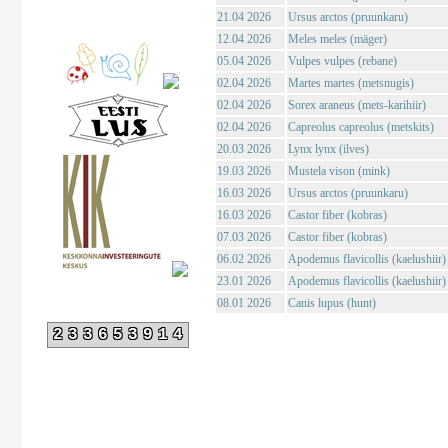
21.04 2026
Ursus arctos (pruunkaru)
12.04 2026
Meles meles (mäger)
05.04 2026
Vulpes vulpes (rebane)
02.04 2026
Martes martes (metsnugis)
02.04 2026
Sorex araneus (mets-karihiir)
02.04 2026
Capreolus capreolus (metskits)
20.03 2026
Lynx lynx (ilves)
19.03 2026
Mustela vison (mink)
16.03 2026
Ursus arctos (pruunkaru)
16.03 2026
Castor fiber (kobras)
07.03 2026
Castor fiber (kobras)
06.02 2026
Apodemus flavicollis (kaelushiir)
23.01 2026
Apodemus flavicollis (kaelushiir)
08.01 2026
Canis lupus (hunt)
233653914