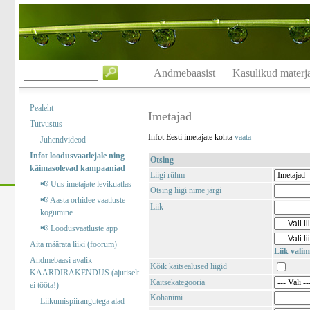
Andmebaasist
Kasulikud materja
Pealeht
Imetajad
Tutvustus
Infot Eesti imetajate kohta
vaata
Juhendvideod
Infot loodusvaatlejale ning
Otsing
käimasolevad kampaaniad
Liigi rühm
📢 Uus imetajate levikuatlas
Otsing liigi nime järgi
📢 Aasta orhidee vaatluste
Liik
kogumine
📢 Loodusvaatluste äpp
Aita määrata liiki (foorum)
Liik valim
Andmebaasi avalik
Kõik kaitsealused liigid
KAARDIRAKENDUS (ajutiselt
Kaitsekategooria
ei tööta!)
Kohanimi
Liikumispiirangutega alad