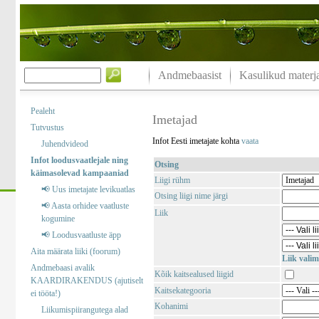
Andmebaasist
Kasulikud materja
Pealeht
Imetajad
Tutvustus
Infot Eesti imetajate kohta
vaata
Juhendvideod
Infot loodusvaatlejale ning
Otsing
käimasolevad kampaaniad
Liigi rühm
📢 Uus imetajate levikuatlas
Otsing liigi nime järgi
📢 Aasta orhidee vaatluste
Liik
kogumine
📢 Loodusvaatluste äpp
Aita määrata liiki (foorum)
Liik valim
Andmebaasi avalik
Kõik kaitsealused liigid
KAARDIRAKENDUS (ajutiselt
Kaitsekategooria
ei tööta!)
Kohanimi
Liikumispiirangutega alad