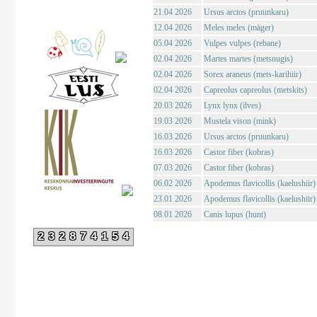
21.04 2026
Ursus arctos (pruunkaru)
12.04 2026
Meles meles (mäger)
05.04 2026
Vulpes vulpes (rebane)
02.04 2026
Martes martes (metsnugis)
02.04 2026
Sorex araneus (mets-karihiir)
02.04 2026
Capreolus capreolus (metskits)
20.03 2026
Lynx lynx (ilves)
19.03 2026
Mustela vison (mink)
16.03 2026
Ursus arctos (pruunkaru)
16.03 2026
Castor fiber (kobras)
07.03 2026
Castor fiber (kobras)
06.02 2026
Apodemus flavicollis (kaelushiir)
23.01 2026
Apodemus flavicollis (kaelushiir)
08.01 2026
Canis lupus (hunt)
232874154