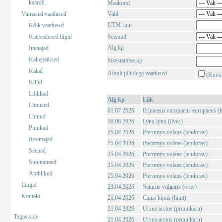
kaardil
Maakond
Viimased vaatlused
Vald
UTM ruut
Kõik vaatlused
Kaitsealused liigid
Seisund
Alg kp
Imetajad
Kahepaiksed
Sisestamise kp
Kalad
Ainult piltidega vaatlused
(Kuva 
Kiilid
Liblikad
Alg kp
Liik
Limused
01.07 2026
Erinaceus europaeus europaeus (har
Linnud
10.06 2026
Lynx lynx (ilves)
Putukad
25.04 2026
Pteromys volans (lendorav)
Roomajad
25.04 2026
Pteromys volans (lendorav)
Seened
25.04 2026
Pteromys volans (lendorav)
Soontaimed
25.04 2026
Pteromys volans (lendorav)
Ämblikud
25.04 2026
Pteromys volans (lendorav)
Lingid
23.04 2026
Sciurus vulgaris (orav)
Kontakt
21.04 2026
Canis lupus (hunt)
21.04 2026
Ursus arctos (pruunkaru)
Tagasiside
21.04 2026
Ursus arctos (pruunkaru)