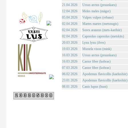
21.04 2026
Ursus arctos (pruunkaru)
12.04 2026
Meles meles (mäger)
05.04 2026
Vulpes vulpes (rebane)
02.04 2026
Martes martes (metsnugis)
02.04 2026
Sorex araneus (mets-karihiir)
02.04 2026
Capreolus capreolus (metskits)
20.03 2026
Lynx lynx (ilves)
19.03 2026
Mustela vison (mink)
16.03 2026
Ursus arctos (pruunkaru)
16.03 2026
Castor fiber (kobras)
07.03 2026
Castor fiber (kobras)
06.02 2026
Apodemus flavicollis (kaelushiir)
23.01 2026
Apodemus flavicollis (kaelushiir)
08.01 2026
Canis lupus (hunt)
233385308