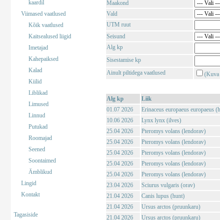
kaardil
Maakond
Viimased vaatlused
Vald
UTM ruut
Kõik vaatlused
Kaitsealused liigid
Seisund
Alg kp
Imetajad
Kahepaiksed
Sisestamise kp
Kalad
Ainult piltidega vaatlused
(Kuva 
Kiilid
Liblikad
Alg kp
Liik
Limused
01.07 2026
Erinaceus europaeus europaeus (har
Linnud
10.06 2026
Lynx lynx (ilves)
Putukad
25.04 2026
Pteromys volans (lendorav)
Roomajad
25.04 2026
Pteromys volans (lendorav)
Seened
25.04 2026
Pteromys volans (lendorav)
Soontaimed
25.04 2026
Pteromys volans (lendorav)
Ämblikud
25.04 2026
Pteromys volans (lendorav)
Lingid
23.04 2026
Sciurus vulgaris (orav)
Kontakt
21.04 2026
Canis lupus (hunt)
21.04 2026
Ursus arctos (pruunkaru)
Tagasiside
21.04 2026
Ursus arctos (pruunkaru)