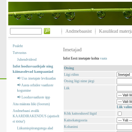
Andmebaasist
Kasulikud materja
Pealeht
Imetajad
Tutvustus
Infot Eesti imetajate kohta
vaata
Juhendvideod
Infot loodusvaatlejale ning
Otsing
käimasolevad kampaaniad
Liigi rühm
📢 Uus imetajate levikuatlas
Otsing liigi nime järgi
📢 Aasta orhidee vaatluste
Liik
kogumine
📢 Loodusvaatluste äpp
Aita määrata liiki (foorum)
Liik valim
Andmebaasi avalik
Kõik kaitsealused liigid
KAARDIRAKENDUS (ajutiselt
Kaitsekategooria
ei tööta!)
Kohanimi
Liikumispiirangutega alad