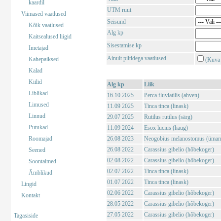
kaardil
UTM ruut
Viimased vaatlused
Seisund
Kõik vaatlused
Alg kp
Kaitsealused liigid
Sisestamise kp
Imetajad
Ainult piltidega vaatlused
Kahepaiksed
(Kuva 
Kalad
Kiilid
Alg kp
Liik
Liblikad
16.10 2025
Perca fluviatilis (ahven)
Limused
11.09 2025
Tinca tinca (linask)
Linnud
29.07 2025
Rutilus rutilus (särg)
Putukad
11.09 2024
Esox lucius (haug)
Roomajad
26.08 2023
Neogobius melanostomus (ümar
26.08 2022
Carassius gibelio (hõbekoger)
Seened
02.08 2022
Carassius gibelio (hõbekoger)
Soontaimed
02.07 2022
Tinca tinca (linask)
Ämblikud
01.07 2022
Tinca tinca (linask)
Lingid
02.06 2022
Carassius gibelio (hõbekoger)
Kontakt
28.05 2022
Carassius gibelio (hõbekoger)
27.05 2022
Carassius gibelio (hõbekoger)
Tagasiside