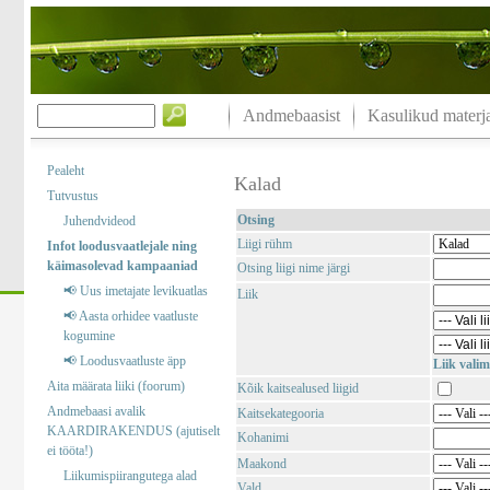
Andmebaasist
Kasulikud materja
Pealeht
Kalad
Tutvustus
Otsing
Juhendvideod
Liigi rühm
Infot loodusvaatlejale ning
käimasolevad kampaaniad
Otsing liigi nime järgi
📢 Uus imetajate levikuatlas
Liik
📢 Aasta orhidee vaatluste
kogumine
📢 Loodusvaatluste äpp
Liik valim
Aita määrata liiki (foorum)
Kõik kaitsealused liigid
Andmebaasi avalik
Kaitsekategooria
KAARDIRAKENDUS (ajutiselt
Kohanimi
ei tööta!)
Maakond
Liikumispiirangutega alad
Vald