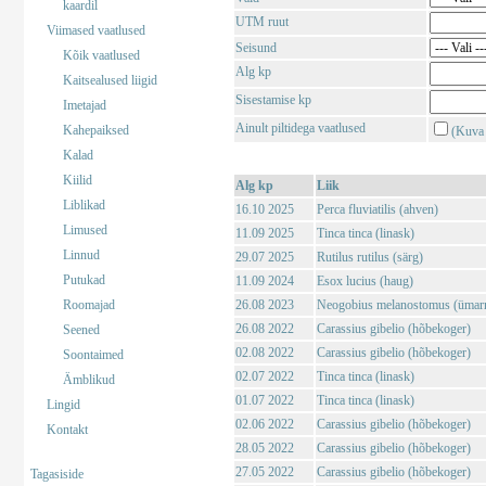
kaardil
UTM ruut
Viimased vaatlused
Seisund
Kõik vaatlused
Alg kp
Kaitsealused liigid
Sisestamise kp
Imetajad
Ainult piltidega vaatlused
Kahepaiksed
(Kuva 
Kalad
Kiilid
Alg kp
Liik
Liblikad
16.10 2025
Perca fluviatilis (ahven)
Limused
11.09 2025
Tinca tinca (linask)
Linnud
29.07 2025
Rutilus rutilus (särg)
Putukad
11.09 2024
Esox lucius (haug)
Roomajad
26.08 2023
Neogobius melanostomus (ümar
26.08 2022
Carassius gibelio (hõbekoger)
Seened
02.08 2022
Carassius gibelio (hõbekoger)
Soontaimed
02.07 2022
Tinca tinca (linask)
Ämblikud
01.07 2022
Tinca tinca (linask)
Lingid
02.06 2022
Carassius gibelio (hõbekoger)
Kontakt
28.05 2022
Carassius gibelio (hõbekoger)
27.05 2022
Carassius gibelio (hõbekoger)
Tagasiside