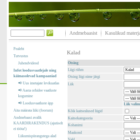
Andmebaasist
Kasulikud materja
Pealeht
Kalad
Tutvustus
Otsing
Juhendvideod
Liigi rühm
Infot loodusvaatlejale ning
käimasolevad kampaaniad
Otsing liigi nime järgi
📢 Uus imetajate levikuatlas
Liik
📢 Aasta orhidee vaatluste
kogumine
📢 Loodusvaatluste äpp
Liik valim
Aita määrata liiki (foorum)
Kõik kaitsealused liigid
Andmebaasi avalik
Kaitsekategooria
KAARDIRAKENDUS (ajutiselt
Kohanimi
ei tööta!)
Maakond
Liikumispiirangutega alad
Vald