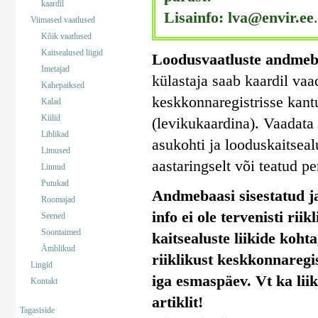
kaardil
Lisainfo: lva@envir.ee
.
Viimased vaatlused
Kõik vaatlused
Kaitsealused liigid
Loodusvaatluste andmeb
Imetajad
külastaja saab kaardil vaa
Kahepaiksed
keskkonnaregistrisse kant
Kalad
Kiilid
(levikukaardina). Vaadata 
Liblikad
asukohti ja looduskaitseal
Limused
aastaringselt või teatud pe
Linnud
Putukad
Andmebaasi sisestatud ja
Roomajad
info ei ole tervenisti rii
Seened
Soontaimed
kaitsealuste liikide koht
Ämblikud
riiklikust keskkonnaregi
Lingid
iga esmaspäev. Vt ka lii
Kontakt
artiklit!
Tagasiside