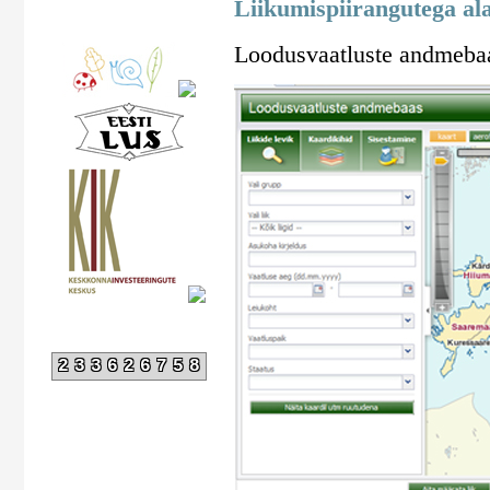
Liikumispiirangutega al
Loodusvaatluste andmebaa
233626758