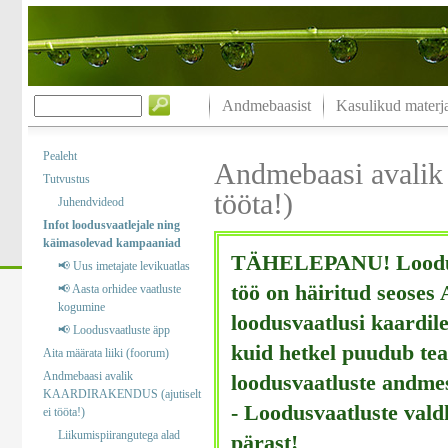
Andmebaasist
Kasulikud materja
Pealeht
Andmebaasi avali
Tutvustus
tööta!)
Juhendvideod
Infot loodusvaatlejale ning
käimasolevad kampaaniad
TÄHELEPANU! Loodusv
📢 Uus imetajate levikuatlas
töö on häiritud seoses
📢 Aasta orhidee vaatluste
kogumine
loodusvaatlusi kaardile
📢 Loodusvaatluste äpp
kuid hetkel puudub tea
Aita määrata liiki (foorum)
Andmebaasi avalik
loodusvaatluste andme
KAARDIRAKENDUS (ajutiselt
- Loodusvaatluste val
ei tööta!)
Liikumispiirangutega alad
pärast!