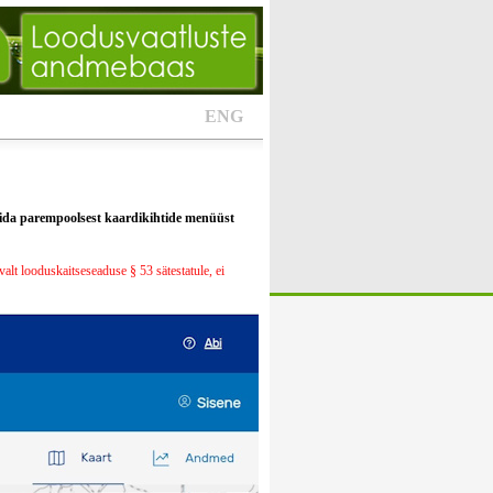
ENG
alida parempoolsest kaardikihtide menüüst
alt looduskaitseseaduse § 53 sätestatule, ei