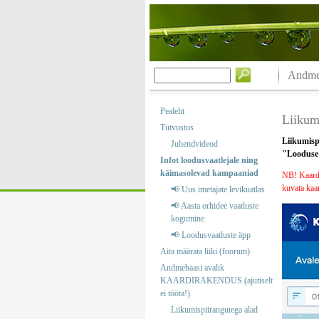
Andmeb
Pealeht
Liikumi
Tutvustus
Liikumisp
Juhendvideod
"Looduse k
Infot loodusvaatlejale ning
käimasolevad kampaaniad
NB! Kaardik
kuvata kaar
📢 Uus imetajate levikuatlas
📢 Aasta orhidee vaatluste
kogumine
📢 Loodusvaatluste äpp
Aita määrata liiki (foorum)
Andmebaasi avalik
KAARDIRAKENDUS (ajutiselt
ei tööta!)
Liikumispiirangutega alad