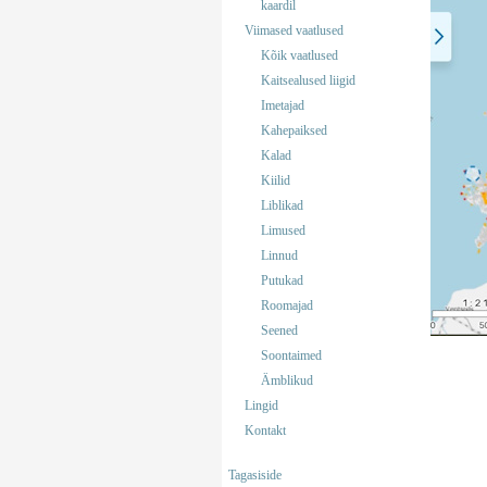
kaardil
Viimased vaatlused
Kõik vaatlused
Kaitsealused liigid
Imetajad
Kahepaiksed
Kalad
Kiilid
Liblikad
Limused
Linnud
Putukad
Roomajad
Seened
Soontaimed
Ämblikud
Lingid
Kontakt
Tagasiside