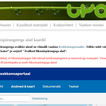
aasist
Kasulikud materjalid
Kokkuvõtted
Vaatluse sisestus
spiirangutega alad kaardil
iirangutega avalikke alasid on võimalik vaadata
Keskkonnaportaalist
. Selleks tuleb v
aitse“ ja seejärel "Avalikud liikumispiiranguga alad“.
ihid, sh liikumispiirangute kiht tulevad keskkonnaregistrist ja uuenevad iga esmaspäev. Vastav
dil püsielupaiku ja nende liikumispiiranguga alasid.