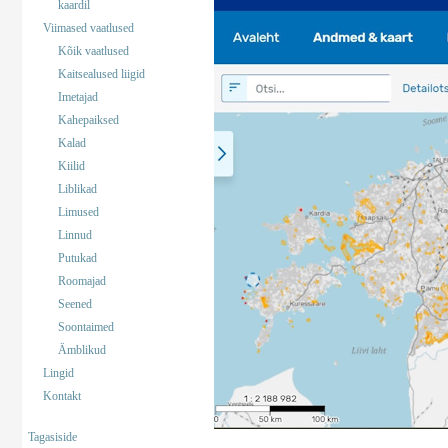
kaardil
Viimased vaatlused
Kõik vaatlused
Kaitsealused liigid
Imetajad
Kahepaiksed
Kalad
Kiilid
Liblikad
Limused
Linnud
Putukad
Roomajad
Seened
Soontaimed
Ämblikud
Lingid
Kontakt
Tagasiside