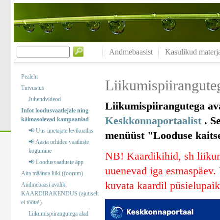
Andmebaasist
Kasulikud materja
Pealeht
Liikumispiiranguteg
Tutvustus
Juhendvideod
Liikumispiirangutega ava
Infot loodusvaatlejale ning
Keskkonnaportaalist
. Se
käimasolevad kampaaniad
📢 Uus imetajate levikuatlas
menüüst "Looduse kaitse“
📢 Aasta orhidee vaatluste
kogumine
NB! Kaardikihid, sh liikum
📢 Loodusvaatluste äpp
uuenevad iga esmaspäev. V
Aita määrata liiki (foorum)
kuvata kaardil püsielupaik
Andmebaasi avalik
KAARDIRAKENDUS (ajutiselt
ei tööta!)
Liikumispiirangutega alad