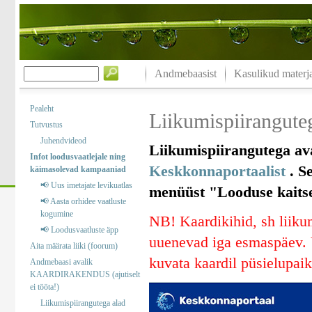
Andmebaasist
Kasulikud materja
Pealeht
Liikumispiiranguteg
Tutvustus
Juhendvideod
Liikumispiirangutega ava
Infot loodusvaatlejale ning
Keskkonnaportaalist
. Se
käimasolevad kampaaniad
📢 Uus imetajate levikuatlas
menüüst "Looduse kaitse“
📢 Aasta orhidee vaatluste
kogumine
NB! Kaardikihid, sh liikum
📢 Loodusvaatluste äpp
uuenevad iga esmaspäev. V
Aita määrata liiki (foorum)
kuvata kaardil püsielupaik
Andmebaasi avalik
KAARDIRAKENDUS (ajutiselt
ei tööta!)
Liikumispiirangutega alad