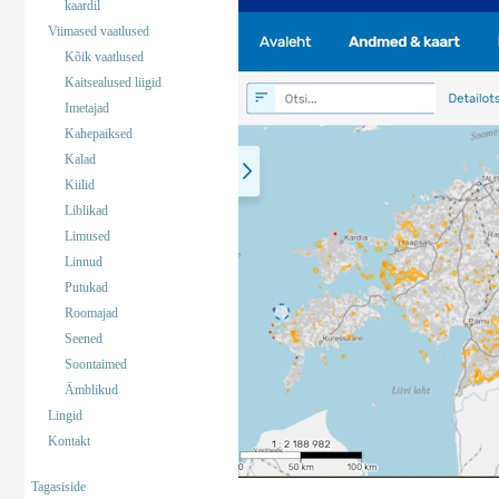
kaardil
Viimased vaatlused
Kõik vaatlused
Kaitsealused liigid
Imetajad
Kahepaiksed
Kalad
Kiilid
Liblikad
Limused
Linnud
Putukad
Roomajad
Seened
Soontaimed
Ämblikud
Lingid
Kontakt
Tagasiside