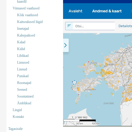
kaardil
Viimased vaatlused
Kõik vaatlused
Kaitsealused liigid
Imetajad
Kahepaiksed
Kalad
Kiilid
Liblikad
Limused
Linnud
Putukad
Roomajad
Seened
Soontaimed
Ämblikud
Lingid
Kontakt
Tagasiside