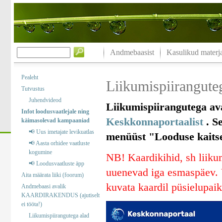
Andmebaasist
Kasulikud materja
Pealeht
Liikumispiiranguteg
Tutvustus
Juhendvideod
Liikumispiirangutega ava
Infot loodusvaatlejale ning
Keskkonnaportaalist
. Se
käimasolevad kampaaniad
📢 Uus imetajate levikuatlas
menüüst "Looduse kaitse“
📢 Aasta orhidee vaatluste
kogumine
NB! Kaardikihid, sh liikum
📢 Loodusvaatluste äpp
uuenevad iga esmaspäev. V
Aita määrata liiki (foorum)
kuvata kaardil püsielupaik
Andmebaasi avalik
KAARDIRAKENDUS (ajutiselt
ei tööta!)
Liikumispiirangutega alad