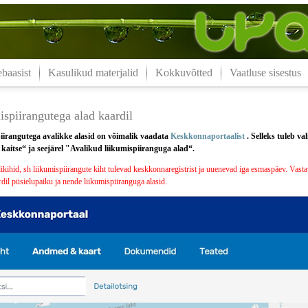
aasist
Kasulikud materjalid
Kokkuvõtted
Vaatluse sisestus
spiirangutega alad kaardil
iirangutega avalikke alasid on võimalik vaadata
Keskkonnaportaalist
. Selleks tuleb v
aitse“ ja seejärel "Avalikud liikumispiiranguga alad“.
ihid, sh liikumispiirangute kiht tulevad keskkonnaregistrist ja uuenevad iga esmaspäev. Vastav
dil püsielupaiku ja nende liikumispiiranguga alasid.