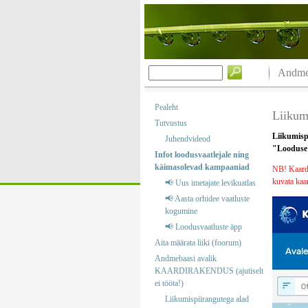
Andmeb
Pealeht
Liikumi
Tutvustus
Liikumisp
Juhendvideod
"Looduse k
Infot loodusvaatlejale ning
käimasolevad kampaaniad
NB! Kaardik
kuvata kaar
📢 Uus imetajate levikuatlas
📢 Aasta orhidee vaatluste
kogumine
📢 Loodusvaatluste äpp
Aita määrata liiki (foorum)
Andmebaasi avalik
KAARDIRAKENDUS (ajutiselt
ei tööta!)
Liikumispiirangutega alad