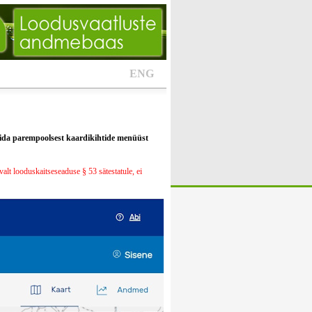
ENG
alida parempoolsest kaardikihtide menüüst
alt looduskaitseseaduse § 53 sätestatule, ei