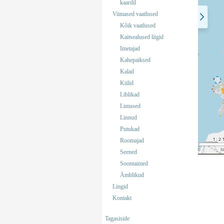
kaardil
Viimased vaatlused
Kõik vaatlused
Kaitsealused liigid
Imetajad
Kahepaiksed
Kalad
Kiilid
Liblikad
Limused
Linnud
Putukad
Roomajad
Seened
Soontaimed
Ämblikud
Lingid
Kontakt
Tagasiside