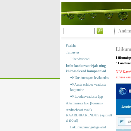
Andmeb
Pealeht
Liikumi
Tutvustus
Liikumisp
Juhendvideod
"Looduse k
Infot loodusvaatlejale ning
käimasolevad kampaaniad
NB! Kaardik
kuvata kaar
📢 Uus imetajate levikuatlas
📢 Aasta orhidee vaatluste
kogumine
📢 Loodusvaatluste äpp
Aita määrata liiki (foorum)
Andmebaasi avalik
KAARDIRAKENDUS (ajutiselt
ei tööta!)
Liikumispiirangutega alad