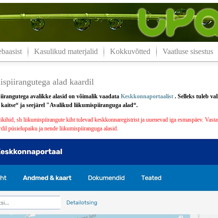
aasist
Kasulikud materjalid
Kokkuvõtted
Vaatluse sisestus
spiirangutega alad kaardil
iirangutega avalikke alasid on võimalik vaadata
Keskkonnaportaalist
. Selleks tuleb v
aitse“ ja seejärel "Avalikud liikumispiiranguga alad“.
ihid, sh liikumispiirangute kiht tulevad keskkonnaregistrist ja uuenevad iga esmaspäev. Vastav
dil püsielupaiku ja nende liikumispiiranguga alasid.