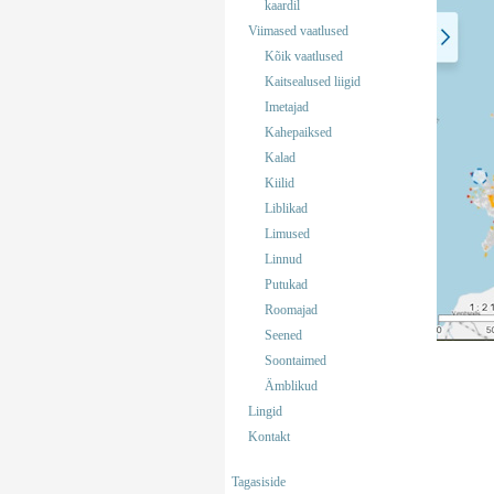
kaardil
Viimased vaatlused
Kõik vaatlused
Kaitsealused liigid
Imetajad
Kahepaiksed
Kalad
Kiilid
Liblikad
Limused
Linnud
Putukad
Roomajad
Seened
Soontaimed
Ämblikud
Lingid
Kontakt
Tagasiside