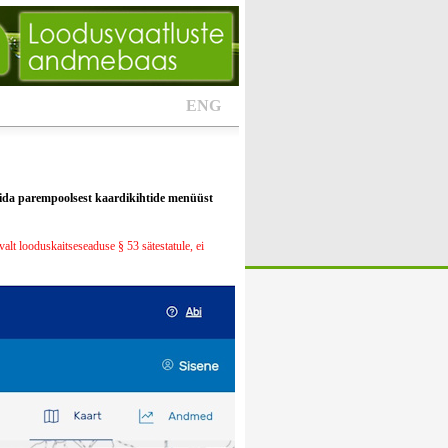
ENG
alida parempoolsest kaardikihtide menüüst
alt looduskaitseseaduse § 53 sätestatule, ei