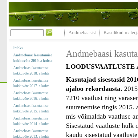
Andmebaasist
Kasulikud materja
Infoks
Andmebaasi kasuta
Andmebaasi kasutamise
kokkuvõte 2019. a kohta
LOODUSVAATLUSTE A
Andmebaasi kasutamise
kokkuvõte 2018. a kohta
Kasutajad sisestasid 201
Andmebaasi kasutamise
kokkuvõte 2017. a kohta
ajaloo rekordaasta.
2015.
Andmebaasi kasutamise
7210 vaatlust ning varase
kokkuvõte 2016. a kohta
suurenemise tingis 2015. a
Andmebaasi kasutamise
kokkuvõte 2015. a kohta
mis võimaldab vaatluse an
Andmebaasi kasutamise
kokkuvõte 2014. a kohta
Sisestatud vaatluste hulk 
Andmebaasi kasutamise
kaudu sisestatud vaatluste
kokkuvõte 2013. a kohta