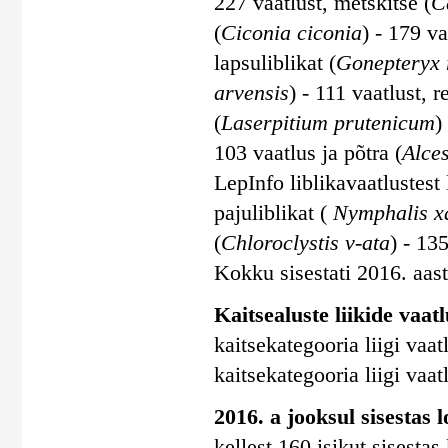
227 vaatlust, metskitse (
C
(
Ciconia ciconia
) - 179 va
lapsuliblikat (
Gonepteryx
arvensis
) - 111 vaatlust, r
(
Laserpitium prutenicum
)
103 vaatlus ja põtra (
Alces
LepInfo liblikavaatlustes
pajuliblikat (
Nymphalis x
(
Chloroclystis v-ata
) - 135
Kokku sisestati 2016. aasta
Kaitsealuste liikide vaatl
kaitsekategooria liigi vaatl
kaitsekategooria liigi vaatl
2016. a jooksul sisestas 
kellest 160 isikut sisesta