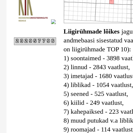
Liigirühmade lõikes
jagun
andmebaasi sisestatud vaat
232957796
on liigirühmade TOP 10):
1) soontaimed - 3898 vaatl
2) linnud - 2843 vaatlust,
3) imetajad - 1680 vaatlus
4) liblikad - 1054 vaatlust
5) seened - 525 vaatlust,
6) kiilid - 249 vaatlust,
7) kahepaiksed - 223 vaatl
8) muud putukad v.a liblika
9) roomajad - 114 vaatlust