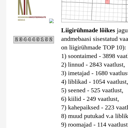
Liigirühmade lõikes
jagun
andmebaasi sisestatud vaat
234449192
on liigirühmade TOP 10):
1) soontaimed - 3898 vaatl
2) linnud - 2843 vaatlust,
3) imetajad - 1680 vaatlus
4) liblikad - 1054 vaatlust
5) seened - 525 vaatlust,
6) kiilid - 249 vaatlust,
7) kahepaiksed - 223 vaatl
8) muud putukad v.a liblika
9) roomajad - 114 vaatlust