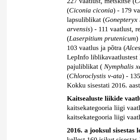
227 vaatlust, metskitse (
C
(
Ciconia ciconia
) - 179 va
lapsuliblikat (
Gonepteryx
arvensis
) - 111 vaatlust, r
(
Laserpitium prutenicum
)
103 vaatlus ja põtra (
Alces
LepInfo liblikavaatlustes
pajuliblikat (
Nymphalis x
(
Chloroclystis v-ata
) - 135
Kokku sisestati 2016. aasta
Kaitsealuste liikide vaatl
kaitsekategooria liigi vaatl
kaitsekategooria liigi vaatl
2016. a jooksul sisestas 
kellest 160 isikut sisesta