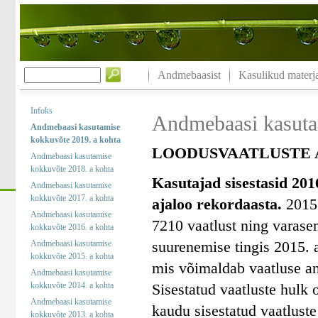
Andmebaasist
Kasulikud materja
Infoks
Andmebaasi kasuta
Andmebaasi kasutamise
kokkuvõte 2019. a kohta
LOODUSVAATLUSTE A
Andmebaasi kasutamise
kokkuvõte 2018. a kohta
Kasutajad sisestasid 201
Andmebaasi kasutamise
kokkuvõte 2017. a kohta
ajaloo rekordaasta.
2015.
Andmebaasi kasutamise
7210 vaatlust ning varase
kokkuvõte 2016. a kohta
suurenemise tingis 2015. a
Andmebaasi kasutamise
kokkuvõte 2015. a kohta
mis võimaldab vaatluse an
Andmebaasi kasutamise
kokkuvõte 2014. a kohta
Sisestatud vaatluste hulk 
Andmebaasi kasutamise
kaudu sisestatud vaatluste
kokkuvõte 2013. a kohta