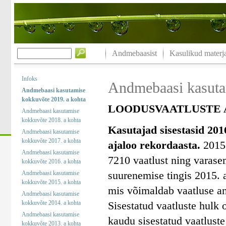
Andmebaasist
Kasulikud materja
Infoks
Andmebaasi kasuta
Andmebaasi kasutamise
kokkuvõte 2019. a kohta
LOODUSVAATLUSTE A
Andmebaasi kasutamise
kokkuvõte 2018. a kohta
Kasutajad sisestasid 201
Andmebaasi kasutamise
kokkuvõte 2017. a kohta
ajaloo rekordaasta.
2015.
Andmebaasi kasutamise
7210 vaatlust ning varase
kokkuvõte 2016. a kohta
suurenemise tingis 2015. a
Andmebaasi kasutamise
kokkuvõte 2015. a kohta
mis võimaldab vaatluse an
Andmebaasi kasutamise
kokkuvõte 2014. a kohta
Sisestatud vaatluste hulk 
Andmebaasi kasutamise
kaudu sisestatud vaatluste
kokkuvõte 2013. a kohta