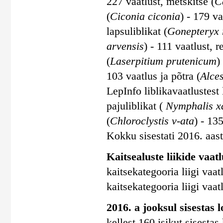
227 vaatlust, metskitse (
C
(
Ciconia ciconia
) - 179 va
lapsuliblikat (
Gonepteryx
arvensis
) - 111 vaatlust, r
(
Laserpitium prutenicum
)
103 vaatlus ja põtra (
Alces
LepInfo liblikavaatlustes
pajuliblikat (
Nymphalis x
(
Chloroclystis v-ata
) - 135
Kokku sisestati 2016. aasta
Kaitsealuste liikide vaatl
kaitsekategooria liigi vaatl
kaitsekategooria liigi vaatl
2016. a jooksul sisestas 
kellest 160 isikut sisesta