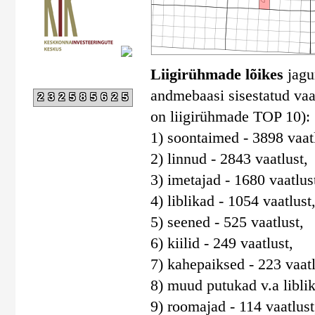
Liigirühmade lõikes
jagun
andmebaasi sisestatud vaat
232585625
on liigirühmade TOP 10):
1) soontaimed - 3898 vaatl
2) linnud - 2843 vaatlust,
3) imetajad - 1680 vaatlus
4) liblikad - 1054 vaatlust
5) seened - 525 vaatlust,
6) kiilid - 249 vaatlust,
7) kahepaiksed - 223 vaatl
8) muud putukad v.a liblika
9) roomajad - 114 vaatlust