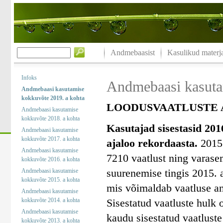
Andmebaasist
Kasulikud materja
Infoks
Andmebaasi kasuta
Andmebaasi kasutamise
kokkuvõte 2019. a kohta
LOODUSVAATLUSTE A
Andmebaasi kasutamise
kokkuvõte 2018. a kohta
Kasutajad sisestasid 201
Andmebaasi kasutamise
kokkuvõte 2017. a kohta
ajaloo rekordaasta.
2015.
Andmebaasi kasutamise
7210 vaatlust ning varase
kokkuvõte 2016. a kohta
suurenemise tingis 2015. a
Andmebaasi kasutamise
kokkuvõte 2015. a kohta
mis võimaldab vaatluse an
Andmebaasi kasutamise
kokkuvõte 2014. a kohta
Sisestatud vaatluste hulk 
Andmebaasi kasutamise
kaudu sisestatud vaatluste
kokkuvõte 2013. a kohta