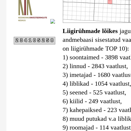
Liigirühmade lõikes
jagun
andmebaasi sisestatud vaat
234105258
on liigirühmade TOP 10):
1) soontaimed - 3898 vaatl
2) linnud - 2843 vaatlust,
3) imetajad - 1680 vaatlus
4) liblikad - 1054 vaatlust
5) seened - 525 vaatlust,
6) kiilid - 249 vaatlust,
7) kahepaiksed - 223 vaatl
8) muud putukad v.a liblika
9) roomajad - 114 vaatlust