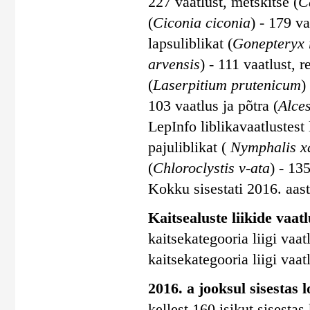
227 vaatlust, metskitse (
C
(
Ciconia ciconia
) - 179 va
lapsuliblikat (
Gonepteryx
arvensis
) - 111 vaatlust, r
(
Laserpitium prutenicum
)
103 vaatlus ja põtra (
Alces
LepInfo liblikavaatlustes
pajuliblikat (
Nymphalis x
(
Chloroclystis v-ata
) - 135
Kokku sisestati 2016. aasta
Kaitsealuste liikide vaatl
kaitsekategooria liigi vaatl
kaitsekategooria liigi vaatl
2016. a jooksul sisestas 
kellest 160 isikut sisesta