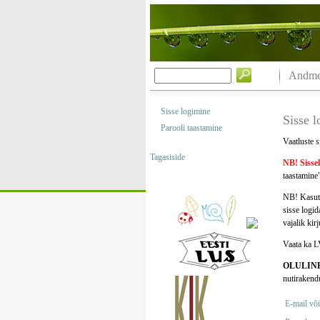
Andmeb
Sisse logimine
Sisse 
Parooli taastamine
Vaatluste s
Tagasiside
NB! Sisse
taastamine"
NB! Kasuta
sisse logi
vajalik kir
Vaata ka L
OLULIN
nutirakend
E-mail või