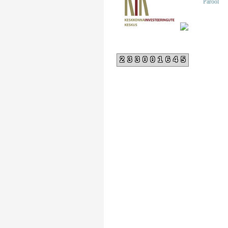
Parool
233001645