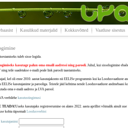
aasist
Kasulikud materjalid
Kokkuvõtted
Vaatluse sisestus
logimine
isestamiseks tuleb sisse logida.
logimiseks kasutage palun oma
emaili aadressi
ning parooli.
Juhul, kui sisselogimine ebaõn
 ning teile saadetakse e-maili peale link parooli taastamiseks.
jad, kel oli enne 2010. aastat kasutajakonto nii EELISe programmis kui ka Loodusvaatluste 
da EELISe kasutajanime ja parooliga. Teistele jäid kehtima nende Loodusvaatluste andmebaasi k
jutada oma e-maili aadress ja LVA parool.
VA veebilehe
kasutustingimusi
E TEADA!
Uueks kasutajaks registreerumine on alates 2022. aasta aprillist võimalik ainult u
use kohta täpsemalt
Loodusveebist
 kasutajanimi