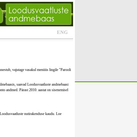
ENG
nestub, vajutage vasakul menüüs lingile "Parooli
andmebaasis, saavad Loodusvaatluste andmebaasi
onto andmed. Pärast 2010. aastat on sisenemisel
ue Loodusvaatluste nutirakenduse kaudu. Loe