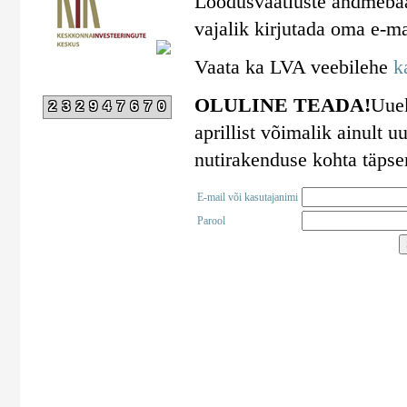
Loodusvaatluste andmebaa
vajalik kirjutada oma e-ma
Vaata ka LVA veebilehe
k
OLULINE TEADA!
Uuek
232947670
aprillist võimalik ainult
nutirakenduse kohta täps
E-mail või kasutajanimi
Parool