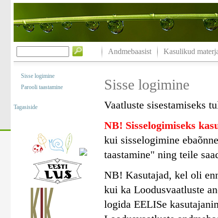
Andmebaasist
Kasulikud materja
Sisse logimine
Sisse logimine
Parooli taastamine
Vaatluste sisestamiseks tu
Tagasiside
NB! Sisselogimiseks ka
kui sisselogimine ebaõnne
taastamine" ning teile saa
NB! Kasutajad, kel oli en
kui ka Loodusvaatluste a
logida EELISe kasutajanim